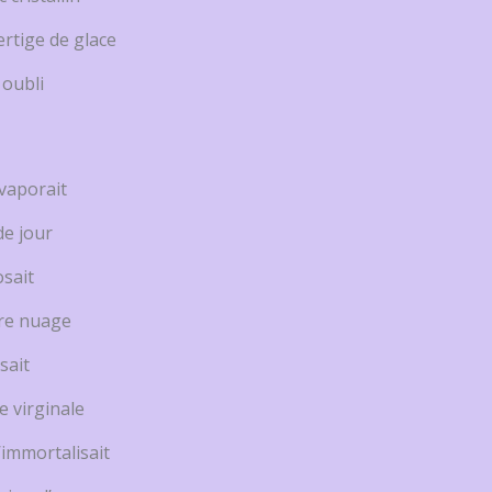
rtige de glace
 oubli
évaporait
de jour
osait
re nuage
sait
e virginale
’immortalisait