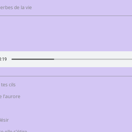
erbes de la vie
tes cils
e l’aurore
désir
e elle s’étire