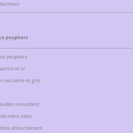
u bonheur
ux peupliers
aux peupliers
marron et or
n ciel calme et gris
uilles virevoltent
 dernière valse
ultime attouchement