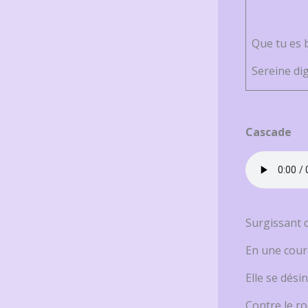
Que tu es
Sereine di
Cascade
Surgissant 
En une cour
Elle se dési
Contre le roc