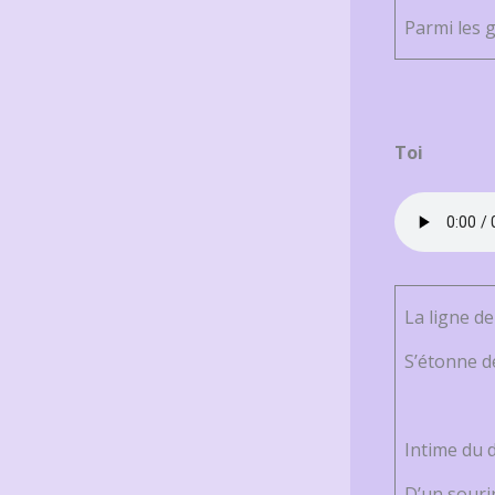
Parmi les g
Toi
La ligne de 
S’étonne d
Intime du 
D’un sourir