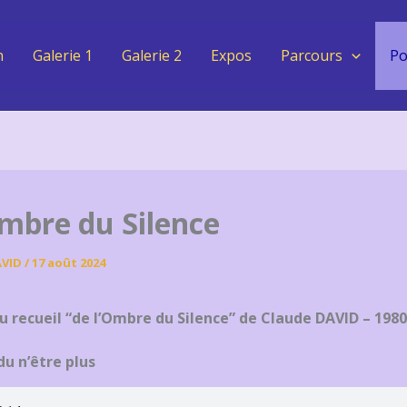
n
Galerie 1
Galerie 2
Expos
Parcours
Po
Ombre du Silence
AVID
/
17 août 2024
 recueil “de l’Ombre du Silence” de Claude DAVID – 1980
u n’être plus