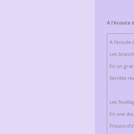
A l’écoute 
A l’écoute 
Les branch
En un graci
Secrète ré
Les feuilla
En une dou
Frisson d’