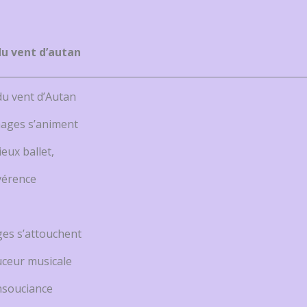
du vent d’autan
du vent d’Autan
ages s’animent
eux ballet,
vérence
ges s’attouchent
ceur musicale
insouciance