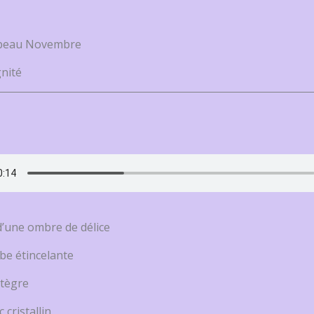
 beau Novembre
gnité
d’une ombre de délice
be étincelante
ntègre
 cristallin