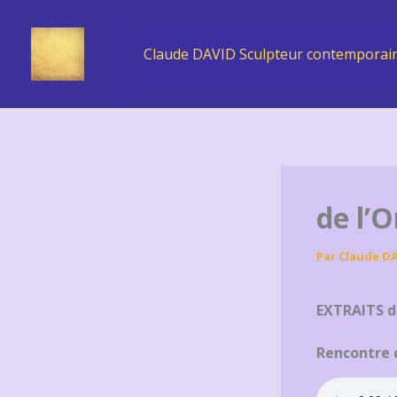
Aller
au
Claude DAVID Sculpteur contemporai
contenu
de l’
Par
Claude D
EXTRAITS du
Rencontre d