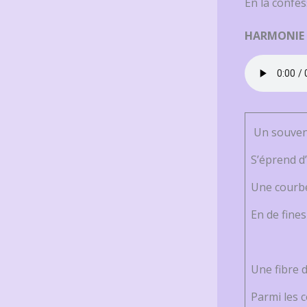
En la confe
HARMONIE
Un souven
S’éprend d
Une courbe
En de fines
Une fibre 
Parmi les c