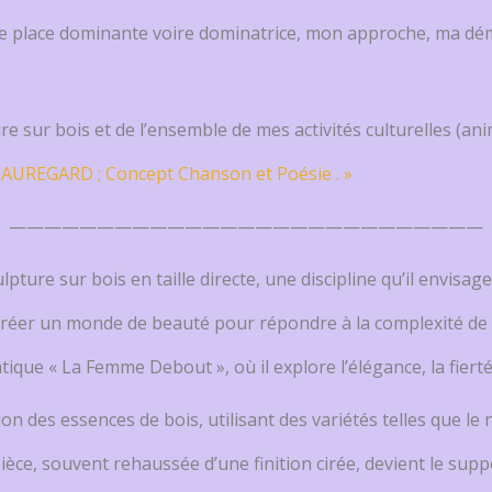
e place dominante voire dominatrice, mon approche, ma dém
re sur bois et de l’ensemble de mes activités culturelles (an
EAUREGARD ; Concept Chanson et Poésie . »
———————————————————————————
ulpture sur bois en taille directe, une discipline qu’il envi
e créer un monde de beauté pour répondre à la complexité d
que « La Femme Debout », où il explore l’élégance, la fierté 
on des essences de bois, utilisant des variétés telles que le ni
pièce, souvent rehaussée d’une finition cirée, devient le su