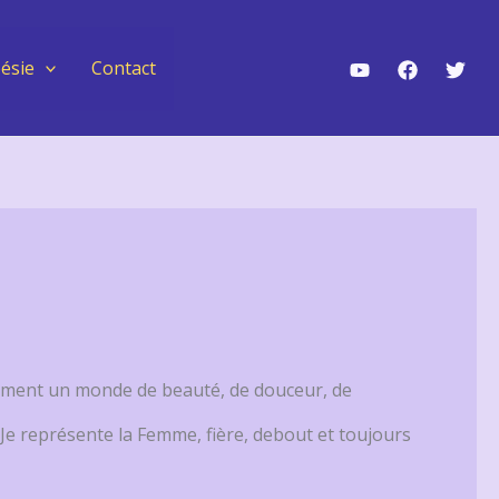
ésie
Contact
iquement un monde de beauté, de douceur, de
. Je représente la Femme, fière, debout et toujours