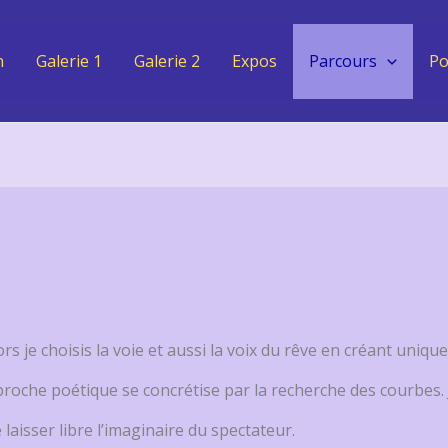
n
Galerie 1
Galerie 2
Expos
Parcours
Po
ors je choisis la voie et aussi la voix du rêve en créant un
 approche poétique se concrétise par la recherche des courbes
e laisser libre l’imaginaire du spectateur.