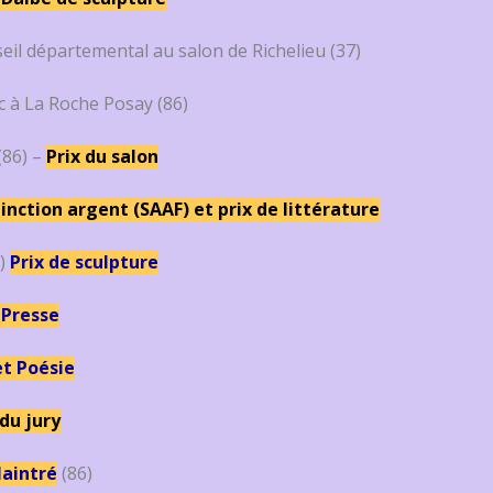
eil départemental au salon de Richelieu (37)
c à La Roche Posay (86)
(86) –
Prix du salon
tinction argent (SAAF) et prix de littérature
6)
Prix de sculpture
 Presse
et Poésie
 du jury
Naintré
(86)