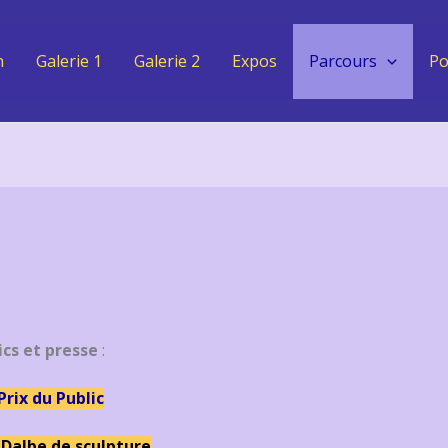
n
Galerie 1
Galerie 2
Expos
Parcours
Po
ics et presse
:
Prix du Public
 Dalbe de sculpture