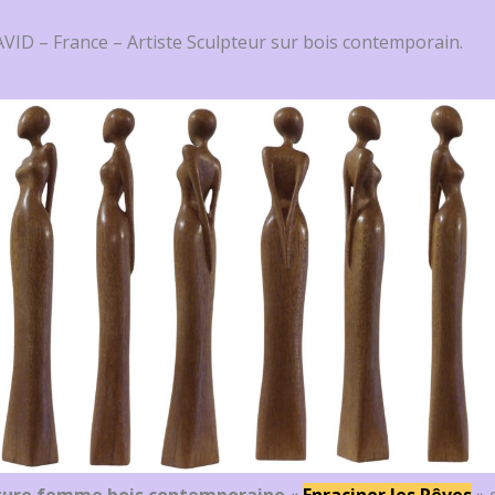
VID – France – Artiste Sculpteur sur bois contemporain.
ture femme bois contemporaine
«
Enraciner les Rêves
» 