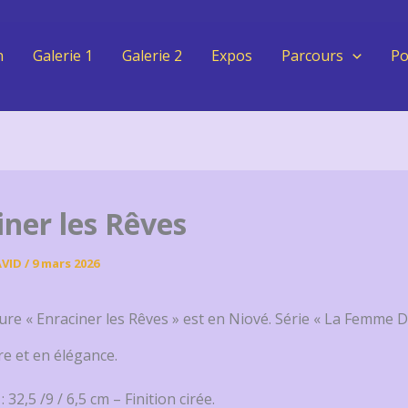
n
Galerie 1
Galerie 2
Expos
Parcours
Po
iner les Rêves
AVID
/
9 mars 2026
ture « Enraciner les Rêves » est en Niové. Série « La Femme 
ère et en élégance.
32,5 /9 / 6,5 cm – Finition cirée.