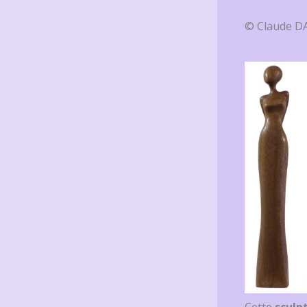
© Claude DA
Cette
sculp