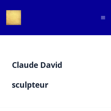
Aller
au
contenu
Claude David
sculpteur